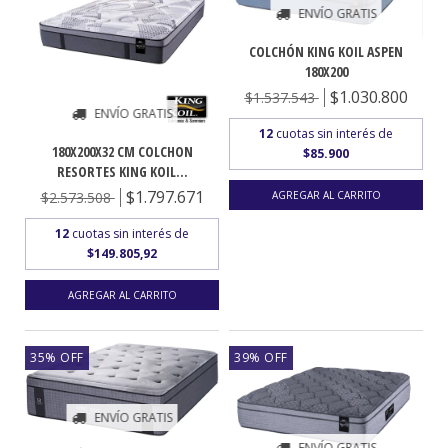
ENVÍO GRATIS
COLCHÓN KING KOIL ASPEN
180X200
$1.030.800
$1.537.543
ENVÍO GRATIS
12
cuotas sin interés de
180X200X32 CM COLCHON
$85.900
RESORTES KING KOIL...
$1.797.671
$2.573.508
12
cuotas sin interés de
$149.805,92
35
%
OFF
39
%
OFF
ENVÍO GRATIS
ENVÍO GRATIS