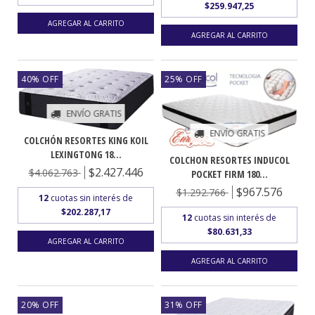
$259.947,25
40
%
OFF
25
%
OFF
ENVÍO GRATIS
ENVÍO GRATIS
COLCHÓN RESORTES KING KOIL
LEXINGTONG 18...
COLCHON RESORTES INDUCOL
$2.427.446
$4.062.763
POCKET FIRM 180...
$967.576
$1.292.766
12
cuotas sin interés de
$202.287,17
12
cuotas sin interés de
$80.631,33
20
%
OFF
31
%
OFF