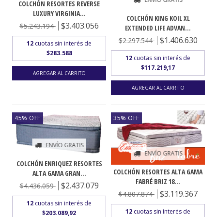
COLCHÓN RESORTES REVERSE
LUXURY VIRGINIA...
COLCHÓN KING KOIL XL
$3.403.056
$5.243.194
EXTENDED LIFE ADVAN...
$1.406.630
$2.297.544
12
cuotas sin interés de
$283.588
12
cuotas sin interés de
$117.219,17
45
%
OFF
35
%
OFF
ENVÍO GRATIS
ENVÍO GRATIS
COLCHÓN ENRIQUEZ RESORTES
COLCHÓN RESORTES ALTA GAMA
ALTA GAMA GRAN...
FABRÉ BRIZ 18...
$2.437.079
$4.436.059
$3.119.367
$4.807.874
12
cuotas sin interés de
12
cuotas sin interés de
$203.089,92