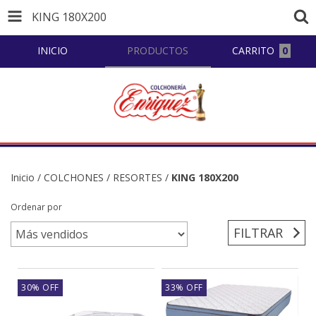
KING 180X200
INICIO
PRODUCTOS
CARRITO
0
Inicio
/
COLCHONES
/
RESORTES
/
KING 180X200
Ordenar por
FILTRAR
30
%
OFF
33
%
OFF