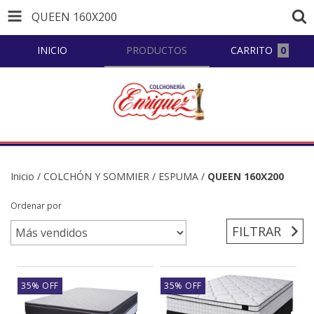
QUEEN 160X200
INICIO
PRODUCTOS
CARRITO
0
Inicio
/
COLCHÓN Y SOMMIER
/
ESPUMA
/
QUEEN 160X200
Ordenar por
FILTRAR
35
%
OFF
35
%
OFF