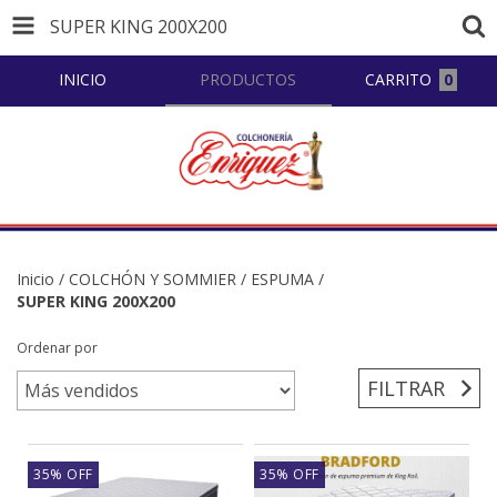
SUPER KING 200X200
INICIO
PRODUCTOS
CARRITO
0
Inicio
/
COLCHÓN Y SOMMIER
/
ESPUMA
/
SUPER KING 200X200
Ordenar por
FILTRAR
35
%
OFF
35
%
OFF